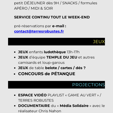
petit DÉJEUNER dès 9H / SNACKS / formules
APÉRO / MIDI & SOIR
SERVICE CONTINU TOUT LE WEEK-END
pré-réservations par
e-mail :
contact@terresrobustes.fr
JEUX
JEUX
enfants
ludothèque
13h-17h
JEUX
d’équipe
TEMPLE DU JEU
et autres
camisards et loup-garous
JEUX
de table
belote / cartes / dés
?
CONCOURS de PÉTANQUE
PROJECTIONS
ESPACE VIDÉO
PLAYLIST « GAME AU VERT » /
TERRES ROBUSTES
DOCUMENTAIRE
du «
Média Solidaire
» avec le
réalisateur Chris Nahon