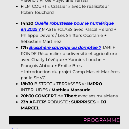
+ Benoît Virole + Sylviane Terrasi
FILM COURT « Crassier » avec le réalisateur
Robin Touchard
14h30
Quelle robustesse pour le numérique
en 2025 ?
MASTERCLASS avec Pascal Hérard +
Philippe Devers / Les Shifters Occitanie +
Sébastien Martinez
17h
Biosphère sauvage ou domptée ?
TABLE
RONDE Réconcilier biodiversité et agriculture
avec Charly Lévêque + Yannick Louche +
François Abbou + Émilie Bres
+ Introduction du projet Camp Mas et Mazières
par le SHVC
18h30
BISTROT « TERRASSES » :
IMPRO
INTERLUDES /
Mathieu Mazauric
20h30
CONCERT
de
Tibert
avec ses musiciens
23h
AF-TER’
ROBUSTE :
SURPRISES + DJ
MARCEL
PROGRAMME